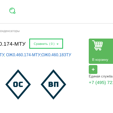
 конденсаторы
0.174-МТУ
Сравнить (
0
)
ТУ
,
ОЖ0.460.174-МТУ;ОЖ0.460.183ТУ
В корзину
+
Единая служба
+7 (495) 72