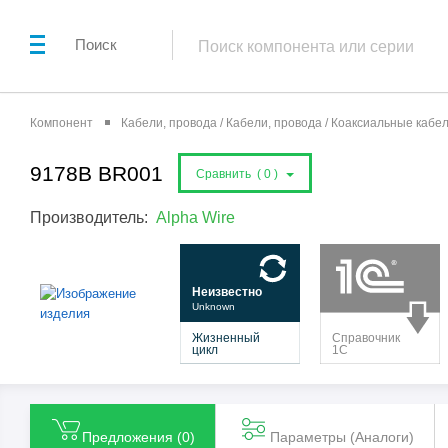
Поиск
Компонент
Кабели, провода / Кабели, провода / Коаксиальные кабе
9178B BR001
Сравнить (
0
)
Производитель:
Alpha Wire
Предложения (
0
)
Параметры (Aналоги)