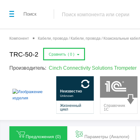
Поиск
Компонент
Кабели, провода / Кабели, провода / Коаксиальные кабе
TRC-50-2
Сравнить (
0
)
Производитель:
Cinch Connectivity Solutions Trompeter
Предложения (
0
)
Параметры (Aналоги)