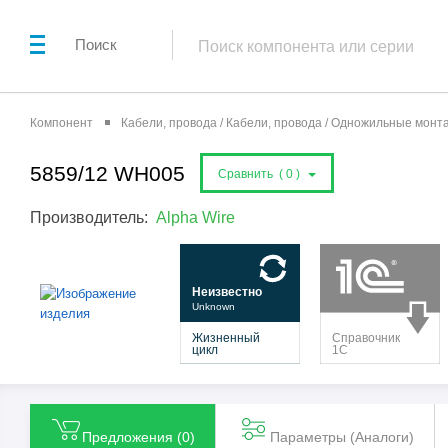
Поиск
Компонент
Кабели, провода / Кабели, провода / Одножильные мон
5859/12 WH005
Сравнить (
0
)
Производитель:
Alpha Wire
Предложения (
0
)
Параметры (Aналоги)