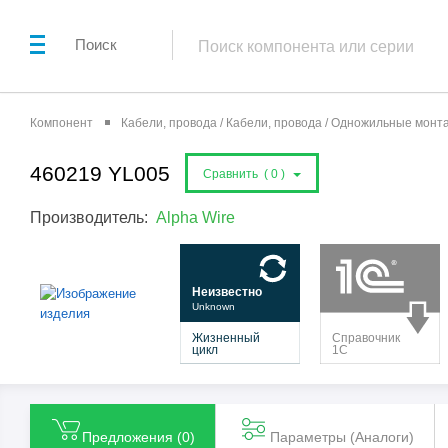
Поиск
Компонент
Кабели, провода / Кабели, провода / Одножильные мон
460219 YL005
Сравнить (
0
)
Производитель:
Alpha Wire
Предложения (
0
)
Параметры (Aналоги)