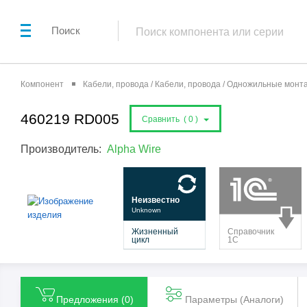
Поиск
Компонент
Кабели, провода / Кабели, провода / Одножильные мон
460219 RD005
Сравнить (
0
)
Производитель:
Alpha Wire
Предложения (
0
)
Параметры (Aналоги)