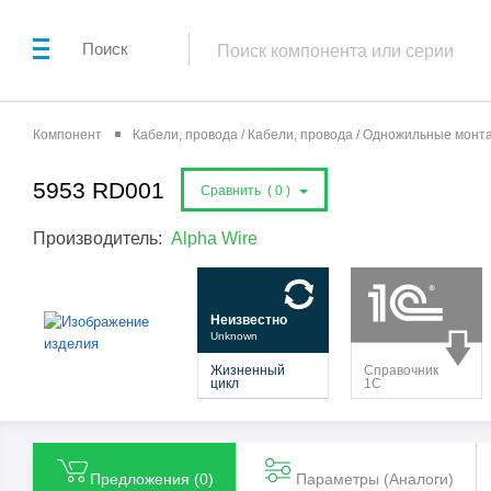
Поиск
Компонент
Кабели, провода / Кабели, провода / Одножильные мон
5953 RD001
Сравнить (
0
)
Производитель:
Alpha Wire
Предложения (
0
)
Параметры (Aналоги)