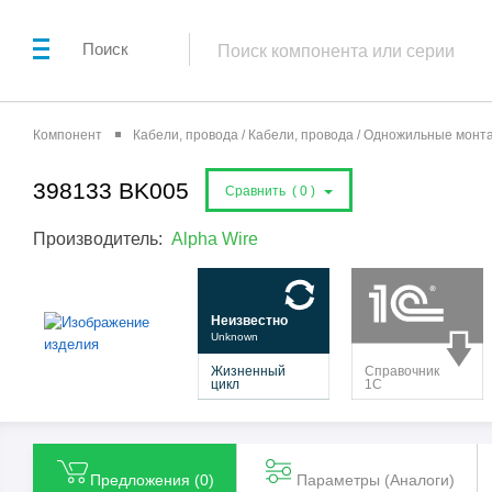
Поиск
Компонент
Кабели, провода / Кабели, провода / Одножильные мон
398133 BK005
Сравнить (
0
)
Производитель:
Alpha Wire
Предложения (
0
)
Параметры (Aналоги)