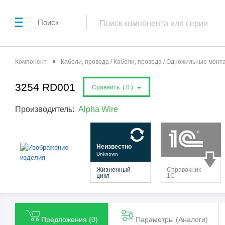
Поиск
Компонент
Кабели, провода / Кабели, провода / Одножильные мон
3254 RD001
Сравнить (
0
)
Производитель:
Alpha Wire
Предложения (
0
)
Параметры (Aналоги)