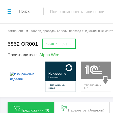
Поиск
Компонент
Кабели, провода / Кабели, провода / Одножильные мон
5852 OR001
Сравнить (
0
)
Производитель:
Alpha Wire
Предложения (
0
)
Параметры (Aналоги)