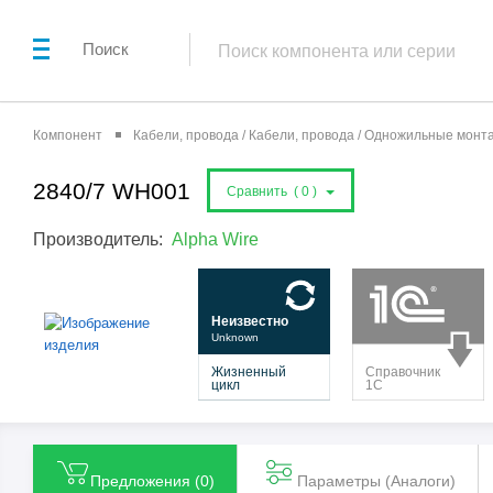
Поиск
Компонент
Кабели, провода / Кабели, провода / Одножильные мон
2840/7 WH001
Сравнить (
0
)
Производитель:
Alpha Wire
Предложения (
0
)
Параметры (Aналоги)