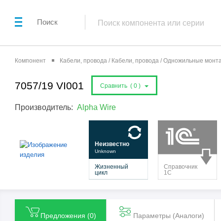
Поиск
Компонент
Кабели, провода / Кабели, провода / Одножильные мон
7057/19 VI001
Сравнить (
0
)
Производитель:
Alpha Wire
Предложения (
0
)
Параметры (Aналоги)