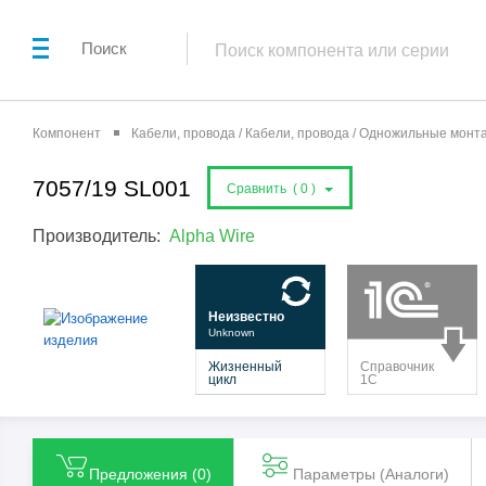
Поиск
Компонент
Кабели, провода / Кабели, провода / Одножильные мон
7057/19 SL001
Сравнить (
0
)
Производитель:
Alpha Wire
Предложения (
0
)
Параметры (Aналоги)