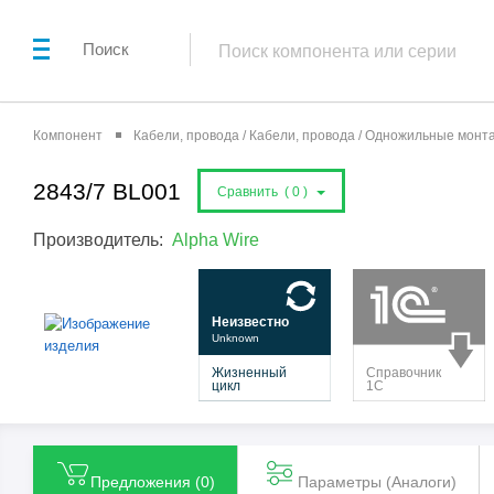
Поиск
Компонент
Кабели, провода / Кабели, провода / Одножильные мон
2843/7 BL001
Сравнить (
0
)
Производитель:
Alpha Wire
Предложения (
0
)
Параметры (Aналоги)