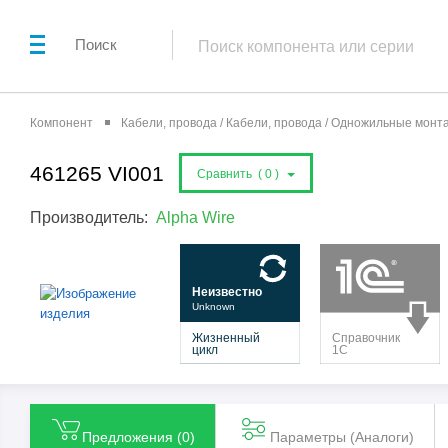
Поиск
Компонент
Кабели, провода / Кабели, провода / Одножильные мон
461265 VI001
Сравнить (
0
)
Производитель:
Alpha Wire
Предложения (
0
)
Параметры (Aналоги)