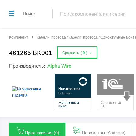
Поиск
Компонент
Кабели, провода / Кабели, провода / Одножильные мон
461265 BK001
Сравнить (
0
)
Производитель:
Alpha Wire
Предложения (
0
)
Параметры (Aналоги)