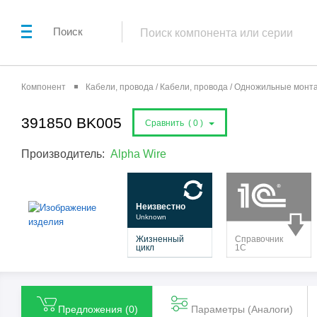
Поиск
Компонент
Кабели, провода / Кабели, провода / Одножильные мон
391850 BK005
Сравнить (
0
)
Производитель:
Alpha Wire
Предложения (
0
)
Параметры (Aналоги)