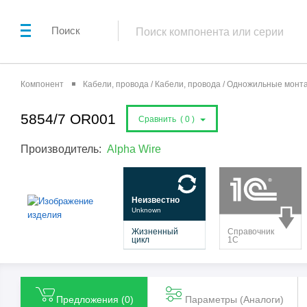
Поиск
Компонент
Кабели, провода / Кабели, провода / Одножильные мон
5854/7 OR001
Сравнить (
0
)
Производитель:
Alpha Wire
Предложения (
0
)
Параметры (Aналоги)