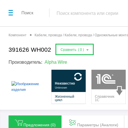
Поиск
Компонент
Кабели, провода / Кабели, провода / Одножильные мон
391626 WH002
Сравнить (
0
)
Производитель:
Alpha Wire
Предложения (
0
)
Параметры (Aналоги)