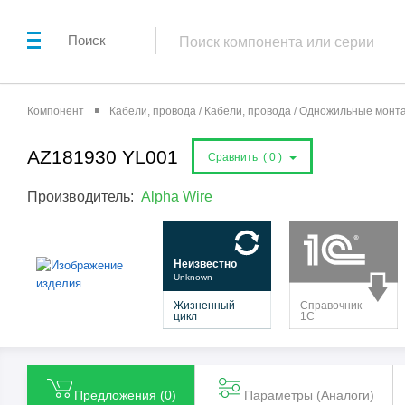
Поиск
Компонент
Кабели, провода / Кабели, провода / Одножильные мон
AZ181930 YL001
Сравнить (
0
)
Производитель:
Alpha Wire
Предложения (
0
)
Параметры (Aналоги)