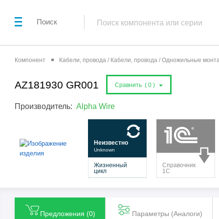
Поиск
Компонент
Кабели, провода / Кабели, провода / Одножильные мон
AZ181930 GR001
Сравнить (
0
)
Производитель:
Alpha Wire
Предложения (
0
)
Параметры (Aналоги)