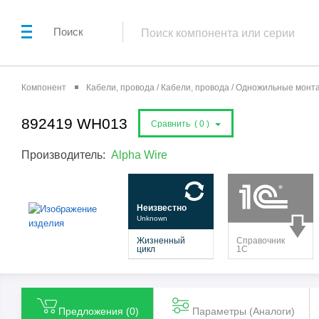
Поиск
Компонент
Кабели, провода / Кабели, провода / Одножильные мон
892419 WH013
Сравнить (
0
)
Производитель:
Alpha Wire
Предложения (
0
)
Параметры (Aналоги)