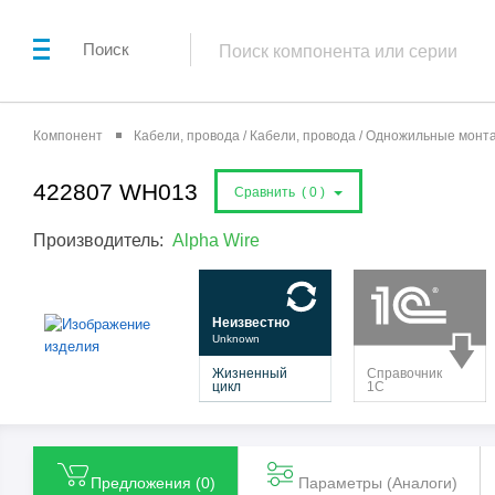
Поиск
Компонент
Кабели, провода / Кабели, провода / Одножильные мон
422807 WH013
Сравнить (
0
)
Производитель:
Alpha Wire
Предложения (
0
)
Параметры (Aналоги)