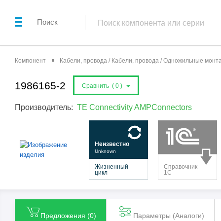
Поиск
Компонент
Кабели, провода / Кабели, провода / Одножильные мон
1986165-2
Сравнить (
0
)
Производитель:
TE Connectivity AMPConnectors
Предложения (
0
)
Параметры (Aналоги)