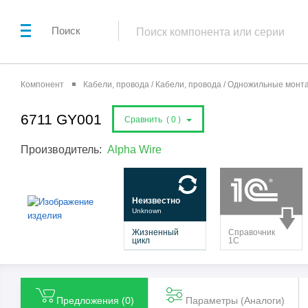
Поиск
Компонент
Кабели, провода / Кабели, провода / Одножильные мон
6711 GY001
Сравнить (
0
)
Производитель:
Alpha Wire
Предложения (
0
)
Параметры (Aналоги)