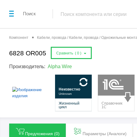
Поиск
Компонент
Кабели, провода / Кабели, провода / Одножильные мон
6828 OR005
Сравнить (
0
)
Производитель:
Alpha Wire
Предложения (
0
)
Параметры (Aналоги)