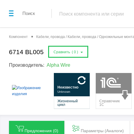
Поиск
Компонент
Кабели, провода / Кабели, провода / Одножильные мон
6714 BL005
Сравнить (
0
)
Производитель:
Alpha Wire
Предложения (
0
)
Параметры (Aналоги)