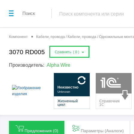
Поиск
Компонент
Кабели, провода / Кабели, провода / Одножильные мон
3070 RD005
Сравнить (
0
)
Производитель:
Alpha Wire
Предложения (
0
)
Параметры (Aналоги)