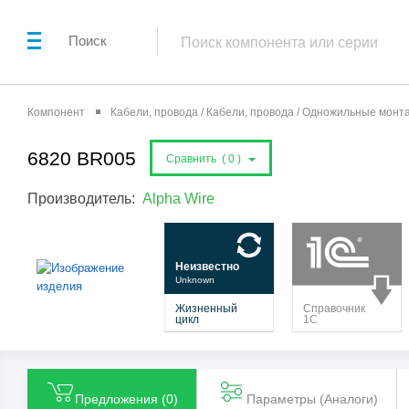
Поиск
Компонент
Кабели, провода / Кабели, провода / Одножильные мон
6820 BR005
Сравнить (
0
)
Производитель:
Alpha Wire
Предложения (
0
)
Параметры (Aналоги)