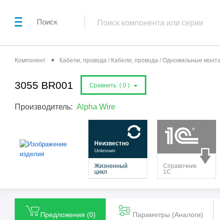
Поиск
Компонент
Кабели, провода / Кабели, провода / Одножильные мон
3055 BR001
Сравнить (
0
)
Производитель:
Alpha Wire
Предложения (
0
)
Параметры (Aналоги)