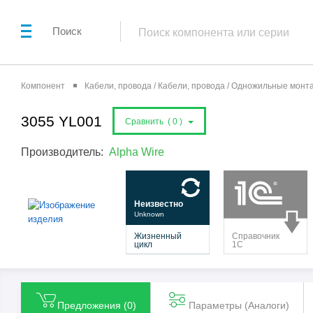
Поиск
Компонент
Кабели, провода / Кабели, провода / Одножильные мон
3055 YL001
Сравнить (
0
)
Производитель:
Alpha Wire
Предложения (
0
)
Параметры (Aналоги)