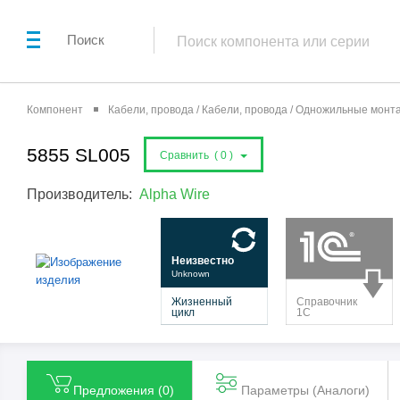
Поиск
Компонент
Кабели, провода / Кабели, провода / Одножильные мон
5855 SL005
Сравнить (
0
)
Производитель:
Alpha Wire
Предложения (
0
)
Параметры (Aналоги)