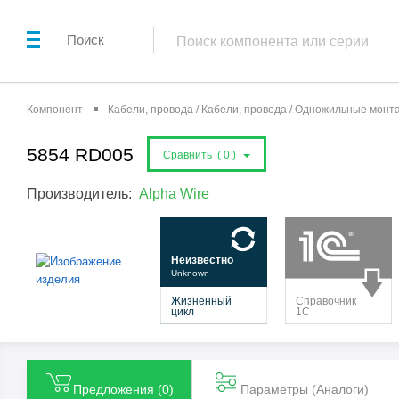
Поиск
Компонент
Кабели, провода / Кабели, провода / Одножильные мон
5854 RD005
Сравнить (
0
)
Производитель:
Alpha Wire
Предложения (
0
)
Параметры (Aналоги)