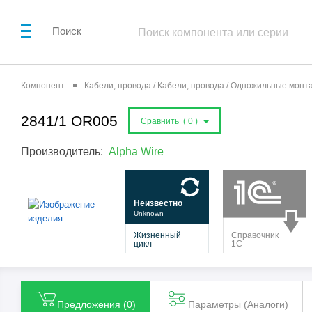
Поиск
Компонент
Кабели, провода / Кабели, провода / Одножильные мон
2841/1 OR005
Сравнить (
0
)
Производитель:
Alpha Wire
Предложения (
0
)
Параметры (Aналоги)