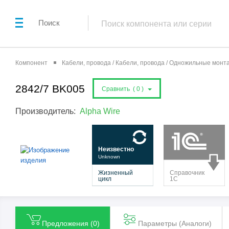
Поиск
Компонент
Кабели, провода / Кабели, провода / Одножильные мон
2842/7 BK005
Сравнить (
0
)
Производитель:
Alpha Wire
Предложения (
0
)
Параметры (Aналоги)