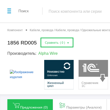
Поиск
Компонент
Кабели, провода / Кабели, провода / Одножильные мон
1856 RD005
Сравнить (
0
)
Производитель:
Alpha Wire
Предложения (
0
)
Параметры (Aналоги)