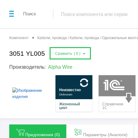
Поиск
Компонент
Кабели, провода / Кабели, провода / Одножильные мон
3051 YL005
Сравнить (
0
)
Производитель:
Alpha Wire
Предложения (
0
)
Параметры (Aналоги)