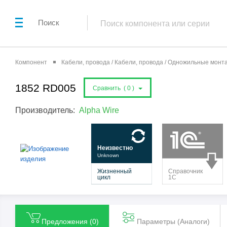
Поиск
Компонент
Кабели, провода / Кабели, провода / Одножильные мон
1852 RD005
Сравнить (
0
)
Производитель:
Alpha Wire
Предложения (
0
)
Параметры (Aналоги)