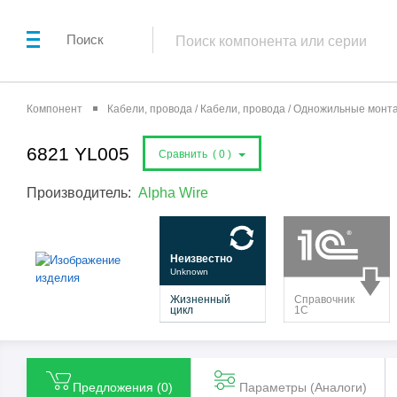
Поиск
Компонент
Кабели, провода / Кабели, провода / Одножильные мон
6821 YL005
Сравнить (
0
)
Производитель:
Alpha Wire
Предложения (
0
)
Параметры (Aналоги)