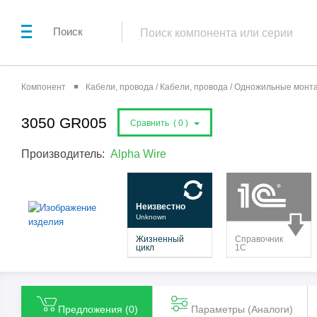
Поиск
Компонент
Кабели, провода / Кабели, провода / Одножильные мон
3050 GR005
Сравнить (
0
)
Производитель:
Alpha Wire
Предложения (
0
)
Параметры (Aналоги)