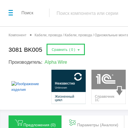
Поиск
Компонент
Кабели, провода / Кабели, провода / Одножильные мон
3081 BK005
Сравнить (
0
)
Производитель:
Alpha Wire
Предложения (
0
)
Параметры (Aналоги)