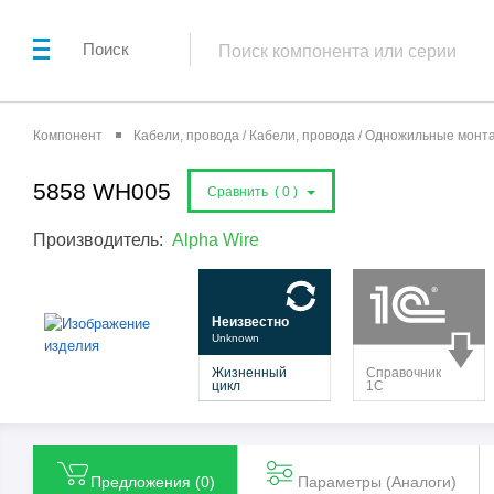
Поиск
Компонент
Кабели, провода / Кабели, провода / Одножильные мон
5858 WH005
Сравнить (
0
)
Производитель:
Alpha Wire
Предложения (
0
)
Параметры (Aналоги)