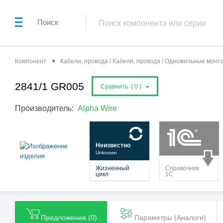
Поиск
Компонент
Кабели, провода / Кабели, провода / Одножильные мон
2841/1 GR005
Сравнить (
0
)
Производитель:
Alpha Wire
Предложения (
0
)
Параметры (Aналоги)