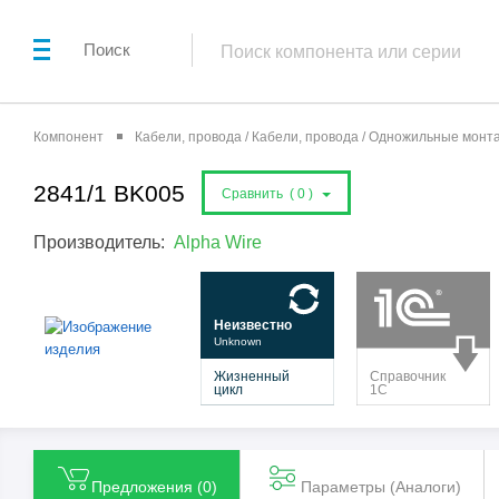
Поиск
Компонент
Кабели, провода / Кабели, провода / Одножильные мон
2841/1 BK005
Сравнить (
0
)
Производитель:
Alpha Wire
Предложения (
0
)
Параметры (Aналоги)