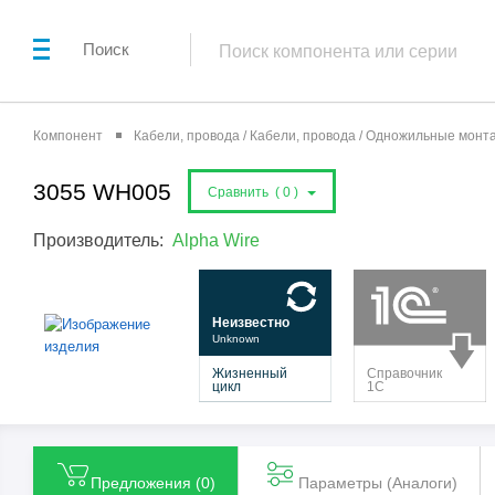
Поиск
Компонент
Кабели, провода / Кабели, провода / Одножильные мон
3055 WH005
Сравнить (
0
)
Производитель:
Alpha Wire
Предложения (
0
)
Параметры (Aналоги)