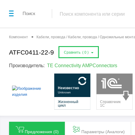
Поиск
Компонент
Кабели, провода / Кабели, провода / Одножильные мон
ATFC0411-22-9
Сравнить (
0
)
Производитель:
TE Connectivity AMPConnectors
Предложения (
0
)
Параметры (Aналоги)