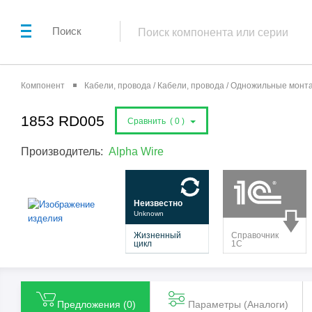
Поиск
Компонент
Кабели, провода / Кабели, провода / Одножильные мон
1853 RD005
Сравнить (
0
)
Производитель:
Alpha Wire
Предложения (
0
)
Параметры (Aналоги)