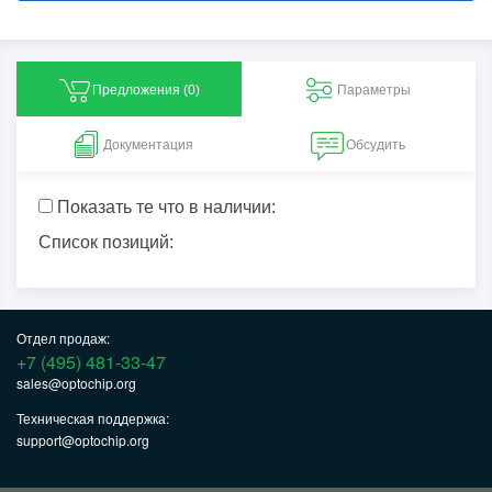
Предложения (
0
)
Параметры
Документация
Обсудить
Показать те что в наличии:
Список позиций:
Отдел продаж:
+7 (495) 481-33-47
sales@optochip.org
Техническая поддержка:
support@optochip.org