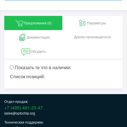
Предложения (
0
)
Параметры
Другие производители
Документация
Обсудить
Показать те что в наличии:
Список позиций:
Отдел продаж:
+7 (495) 481-33-47
sales@optochip.org
Техническая поддержка: