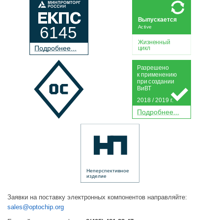
Выпускается
6145
Active
Жизненный
П
о
дробнее...
цикл
Р
а
зрешено
к применению
при
с
о
з
дании
Ви
В
Т
2018 / 2019 г.
П
о
дробнее...
Неперспективное
изделие
Заявки на поставку электронных компонентов направляйте:
sales@optochip.org